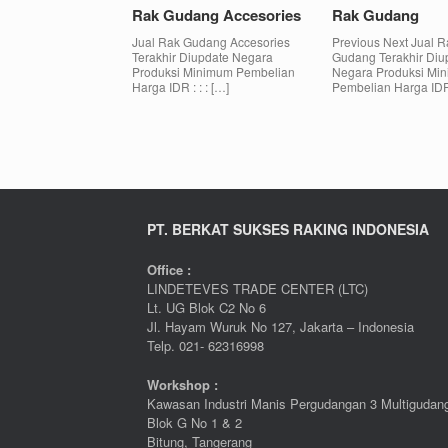
Rak Gudang Accesories
Rak Gudang
Jual Rak Gudang Accesories
Previous Next Jual R
Terakhir Diupdate Negara
Gudang Terakhir Diu
Produksi Minimum Pembelian
Negara Produksi Mi
Harga IDR : : : […]
Pembelian Harga IDR 
Post navigation
PT. BERKAT SUKSES RAKING INDONESIA
Office :
LINDETEVES TRADE CENTER (LTC)
Lt. UG Blok C2 No 6
Jl. Hayam Wuruk No 127, Jakarta – Indonesia
Telp. 021- 62316998
Workshop :
Kawasan Industri Manis Pergudangan 3 Multigudan
Blok G No 1 & 2
Bitung, Tangerang