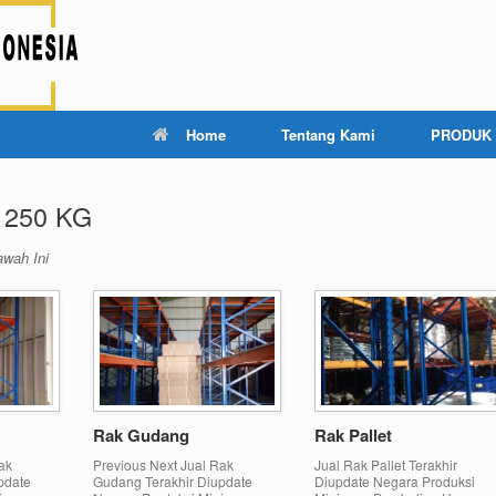
Home
Tentang Kami
PRODUK
 250 KG
awah Ini
Rak Gudang
Rak Pallet
ak
Previous Next Jual Rak
Jual Rak Pallet Terakhir
pdate
Gudang Terakhir Diupdate
Diupdate Negara Produksi