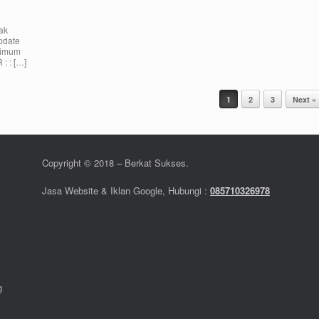
ak
pdate
nimum
: : […]
1
2
3
Next »
Copyright © 2018 – Berkat Sukses.
Jasa Website & Iklan Google, Hubungi :
085710326978
g