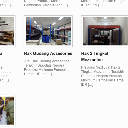
nimum
Negara Produksi Minimum
Minimum Pembelian Harga
: : […]
Pembelian Harga IDR : : […]
IDR : : : 19 […]
pa
Rak Gudang Acsesories
Rak 2 Tingkat
Mezzanine
Jual Rak Gudang Acsesories
Terakhir Diupdate Negara
pa
Previous Next Jual Rak 2
Produksi Minimum Pembelian
Diupdate
Tingkat Mezzanine Terakhir
Harga IDR : : : […]
nimum
Diupdate Negara Produksi
 : […]
Minimum Pembelian Harga
IDR […]