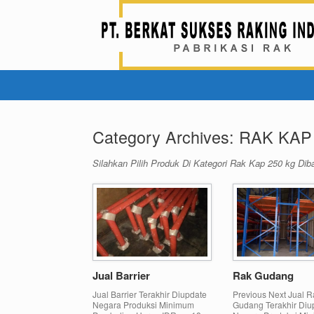
Skip
to
content
Category Archives:
RAK KAP
Silahkan Pilih Produk Di Kategori Rak Kap 250 kg Dib
Jual Barrier
Rak Gudang
Jual Barrier Terakhir Diupdate
Previous Next Jual R
Negara Produksi Minimum
Gudang Terakhir Diu