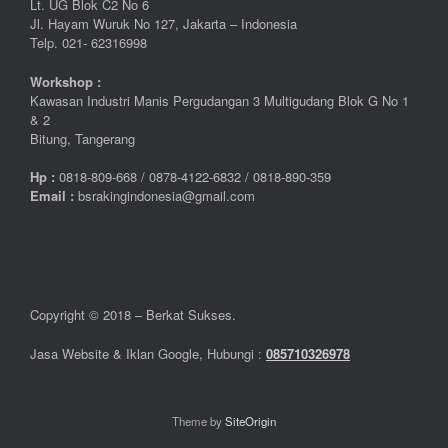
Lt. UG Blok C2 No 6
Jl. Hayam Wuruk No 127, Jakarta – Indonesia
Telp. 021- 62316998
Workshop :
Kawasan Industri Manis Pergudangan 3 Multigudang Blok G No 1
& 2
Bitung, Tangerang
Hp :
0
818-809-668 / 0
878-4122-6832 / 0818-890-359
Email :
bsrakingindonesia@gmail.com
Copyright © 2018 – Berkat Sukses.
Jasa Website & Iklan Google, Hubungi :
085710326978
Theme by
SiteOrigin