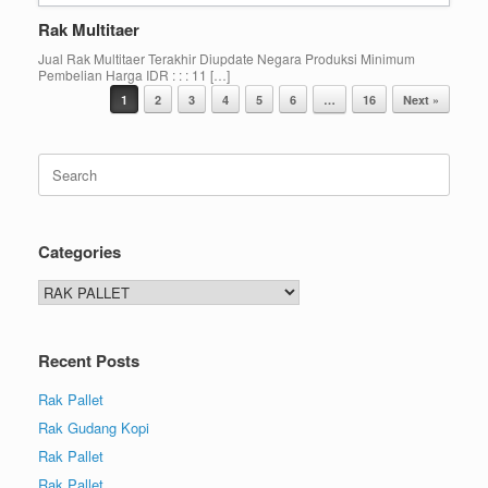
Rak Multitaer
Jual Rak Multitaer Terakhir Diupdate Negara Produksi Minimum
Pembelian Harga IDR : : : 11 […]
Post navigation
1
2
3
4
5
6
…
16
Next »
Search
for:
Categories
Categories
Recent Posts
Rak Pallet
Rak Gudang Kopi
Rak Pallet
Rak Pallet