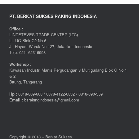
PT. BERKAT SUKSES RAKING INDONESIA
Office :
LINDETEVES TRADE CENTER (LTC)
Lt. UG Blok C2 No 6
Jl. Hayam Wuruk No 127, Jakarta – Indonesia
Telp. 021- 62316998
Workshop :
Kawasan Industri Manis Pergudangan 3 Multigudang Blok G No 1
& 2
Bitung, Tangerang
Hp :
0
818-809-668 / 0
878-4122-6832 / 0818-890-359
Email :
bsrakingindonesia@gmail.com
Copyright © 2018 – Berkat Sukses.