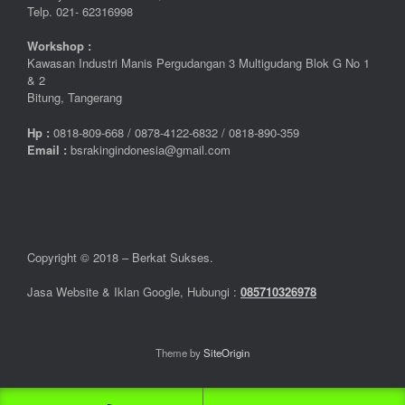
Telp. 021- 62316998
Workshop :
Kawasan Industri Manis Pergudangan 3 Multigudang Blok G No 1
& 2
Bitung, Tangerang
Hp :
0
818-809-668 / 0
878-4122-6832 / 0818-890-359
Email :
bsrakingindonesia@gmail.com
Copyright © 2018 – Berkat Sukses.
Jasa Website & Iklan Google, Hubungi :
085710326978
Theme by
SiteOrigin