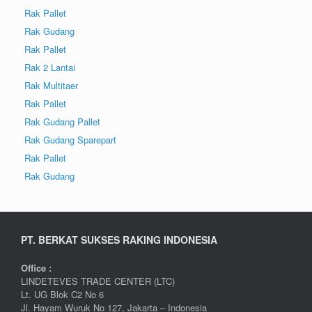
Rak Pallet
Rak Gudang
Rak Pallet
Rak 2 Lantai
Rak Multitaer
Rak Pallet
Rak Gudang Pallet
Rak Gudang Sparepart
Rak Pallet
Rak Gudang
PT. BERKAT SUKSES RAKING INDONESIA
Office :
LINDETEVES TRADE CENTER (LTC)
Lt. UG Blok C2 No 6
Jl. Hayam Wuruk No 127, Jakarta – Indonesia