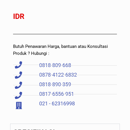
IDR
Butuh Penawaran Harga, bantuan atau Konsultasi
Produk ? Hubungi :
0818-809-668
0878-4122-6832
0818-890-359
0817-6556-951
021 - 62316998