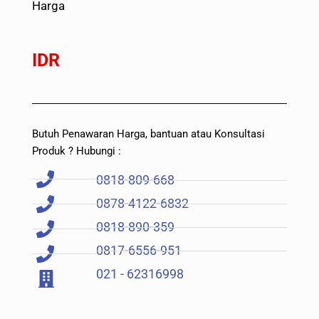
Harga
IDR
Butuh Penawaran Harga, bantuan atau Konsultasi
Produk ? Hubungi :
0818-809-668
0878-4122-6832
0818-890-359
0817-6556-951
021 - 62316998