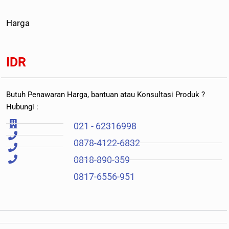
Harga
IDR
Butuh Penawaran Harga, bantuan atau Konsultasi Produk ?
Hubungi :
021 - 62316998
0878-4122-6832
0818-890-359
0817-6556-951