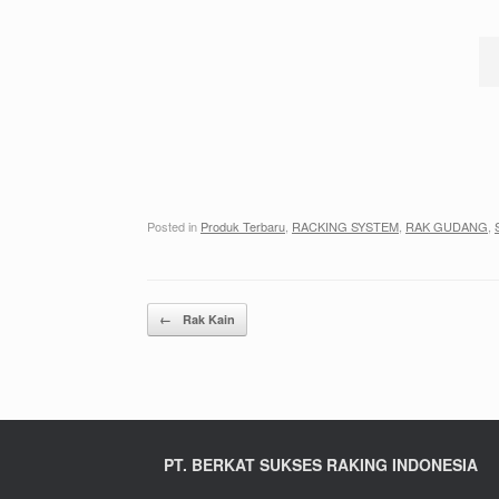
Posted in
Produk Terbaru
,
RACKING SYSTEM
,
RAK GUDANG
,
Post navigation
←
Rak Kain
PT. BERKAT SUKSES RAKING INDONESIA