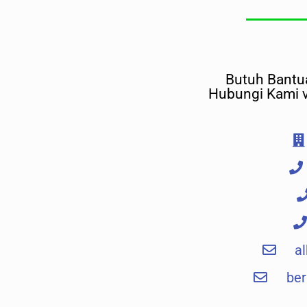
Butuh Bantua
Hubungi Kami v
a
ber