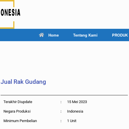
Home
Tentang Kami
PRODUK
Jual Rak Gudang
Terakhir Diupdate
:
15 Mei 2023
Negara Produksi
:
Indonesia
Minimum Pembelian
:
1 Unit