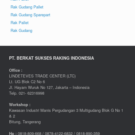
Rak Gudang Pallet
Rak Gudang Sparepart
Rak Pallet
Rak Gudang
PT. BERKAT SUKSES RAKING INDONESIA
Office :
LINDETEVES TRADE CENTER (LTC)
Lt. UG Blok C2 No 6
Jl. Hayam Wuruk No 127, Jakarta – Indonesia
Telp. 021- 62316998
Workshop :
Kawasan Industri Manis Pergudangan 3 Multigudang Blok G No 1
& 2
Bitung, Tangerang
Hp :
0
818-809-668 / 0
878-4122-6832 / 0818-890-359