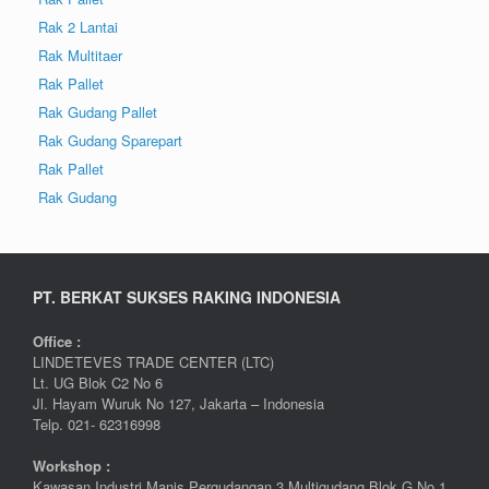
Rak 2 Lantai
Rak Multitaer
Rak Pallet
Rak Gudang Pallet
Rak Gudang Sparepart
Rak Pallet
Rak Gudang
PT. BERKAT SUKSES RAKING INDONESIA
Office :
LINDETEVES TRADE CENTER (LTC)
Lt. UG Blok C2 No 6
Jl. Hayam Wuruk No 127, Jakarta – Indonesia
Telp. 021- 62316998
Workshop :
Kawasan Industri Manis Pergudangan 3 Multigudang Blok G No 1