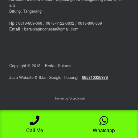
& 2
Bitung, Tangerang
Hp :
0
818-809-668 / 0
878-4122-6832 / 0818-890-359
Email :
bsrakingindonesia@gmail.com
Copyright © 2018 – Berkat Sukses.
Jasa Website & Iklan Google, Hubungi :
085710326978
Theme by
SiteOrigin
Call Me
Whatsapp