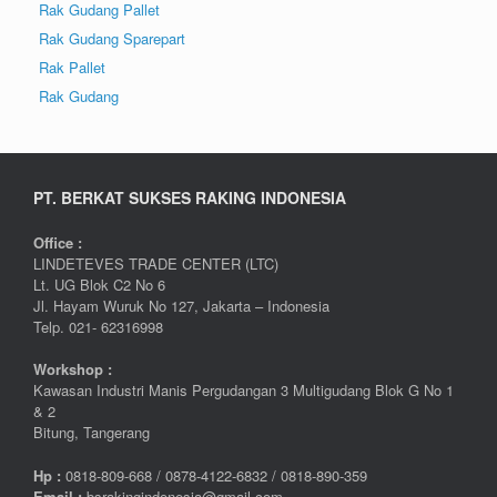
Rak Gudang Pallet
Rak Gudang Sparepart
Rak Pallet
Rak Gudang
PT. BERKAT SUKSES RAKING INDONESIA
Office :
LINDETEVES TRADE CENTER (LTC)
Lt. UG Blok C2 No 6
Jl. Hayam Wuruk No 127, Jakarta – Indonesia
Telp. 021- 62316998
Workshop :
Kawasan Industri Manis Pergudangan 3 Multigudang Blok G No 1
& 2
Bitung, Tangerang
Hp :
0
818-809-668 / 0
878-4122-6832 / 0818-890-359
Email :
bsrakingindonesia@gmail.com