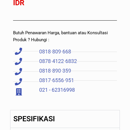
IDR
Butuh Penawaran Harga, bantuan atau Konsultasi
Produk ? Hubungi :
0818-809-668
0878-4122-6832
0818-890-359
0817-6556-951
021 - 62316998
SPESIFIKASI