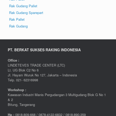
Rak Gudang Pallet
Rak Gudang Sparepart
Rak Pallet
Rak Gudang
PT. BERKAT SUKSES RAKING INDONESIA
Office :
LINDETEVES TRADE CENTER (LTC)
Lt. UG Blok C2 No 6
Jl. Hayam Wuruk No 127, Jakarta – Indonesia
Telp. 021- 62316998
Workshop :
Kawasan Industri Manis Pergudangan 3 Multigudang Blok G No 1
& 2
Bitung, Tangerang
Hp :
0
818-809-668 / 0
878-4122-6832 / 0818-890-359