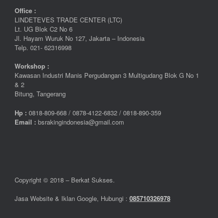
Office :
LINDETEVES TRADE CENTER (LTC)
Lt. UG Blok C2 No 6
Jl. Hayam Wuruk No 127, Jakarta – Indonesia
Telp. 021- 62316998
Workshop :
Kawasan Industri Manis Pergudangan 3 Multigudang Blok G No 1
& 2
Bitung, Tangerang
Hp :
0
818-809-668 / 0
878-4122-6832 / 0818-890-359
Email :
bsrakingindonesia@gmail.com
Copyright © 2018 – Berkat Sukses.
Jasa Website & Iklan Google, Hubungi :
085710326978