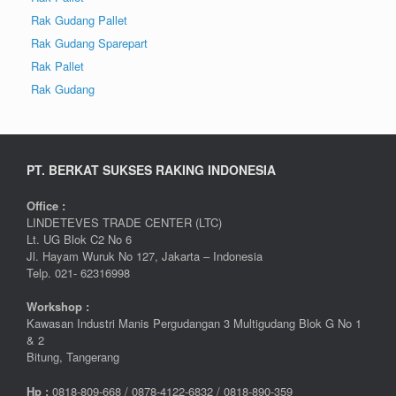
Rak Gudang Pallet
Rak Gudang Sparepart
Rak Pallet
Rak Gudang
PT. BERKAT SUKSES RAKING INDONESIA
Office :
LINDETEVES TRADE CENTER (LTC)
Lt. UG Blok C2 No 6
Jl. Hayam Wuruk No 127, Jakarta – Indonesia
Telp. 021- 62316998
Workshop :
Kawasan Industri Manis Pergudangan 3 Multigudang Blok G No 1
& 2
Bitung, Tangerang
Hp :
0
818-809-668 / 0
878-4122-6832 / 0818-890-359