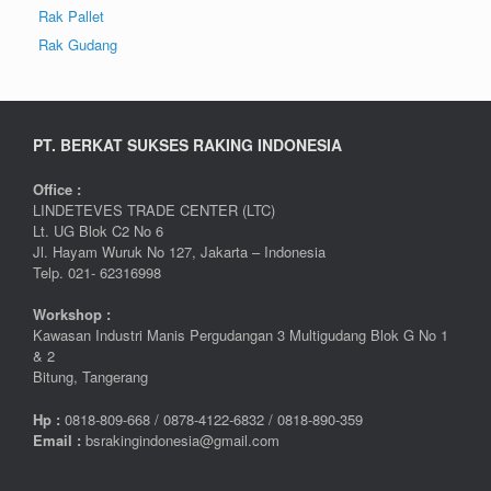
Rak Pallet
Rak Gudang
PT. BERKAT SUKSES RAKING INDONESIA
Office :
LINDETEVES TRADE CENTER (LTC)
Lt. UG Blok C2 No 6
Jl. Hayam Wuruk No 127, Jakarta – Indonesia
Telp. 021- 62316998
Workshop :
Kawasan Industri Manis Pergudangan 3 Multigudang Blok G No 1
& 2
Bitung, Tangerang
Hp :
0
818-809-668 / 0
878-4122-6832 / 0818-890-359
Email :
bsrakingindonesia@gmail.com