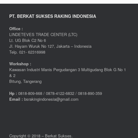
PT. BERKAT SUKSES RAKING INDONESIA
Office :
LINDETEVES TRADE CENTER (LTC)
Lt. UG Blok C2 No 6
Jl. Hayam Wuruk No 127, Jakarta – Indonesia
Telp. 021- 62316998
Workshop :
Kawasan Industri Manis Pergudangan 3 Multigudang Blok G No 1
& 2
Bitung, Tangerang
Hp :
0
818-809-668 / 0
878-4122-6832 / 0818-890-359
Email :
bsrakingindonesia@gmail.com
Copyright © 2018 – Berkat Sukses.